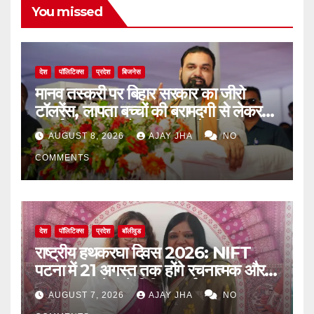
You missed
देश
पॉलिटिक्स
प्रदेश
बिजनेस
मानव तस्करी पर बिहार सरकार का जीरो
टॉलरेंस, लापता बच्चों की बरामदगी से लेकर
पुनर्वास तक पर जोर: सम्राट चौधरी
AUGUST 8, 2026
AJAY JHA
NO
COMMENTS
देश
पॉलिटिक्स
प्रदेश
बॉलीवुड
राष्ट्रीय हथकरघा दिवस 2026: NIFT
पटना में 21 अगस्त तक होंगे रचनात्मक और
जागरूकता से जुड़े विविध कार्यक्रम
AUGUST 7, 2026
AJAY JHA
NO