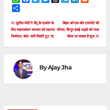
h
a
wi
e
hr
el
n
e
S
at
c
tt
ss
e
e
k
d
h
s
e
er
e
a
gr
e
di
ar
Post
सुशील मोदी ने डेंगू के प्रकोप के
बिहार को एक और एयरपोर्ट की
A
b
n
d
a
dI
t
e
लिए महागठबंधन सरकार को ठहराया
सौगात, वीरपुर हवाई अड्डे को जल्द
navigation
p
o
g
s
m
n
जिम्मेदार, बोले- सभी रिकॉर्ट टूट गए
किया जा सकता है शुरू
p
o
er
k
By
Ajay Jha