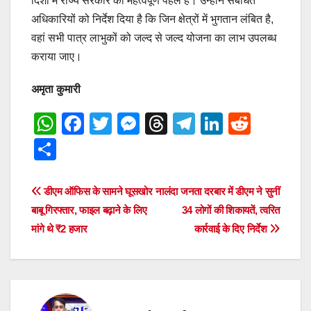
दिशा में राज्य सरकार की महत्वपूर्ण पहल है। उन्होंने संबंधित
अधिकारियों को निर्देश दिया है कि जिन क्षेत्रों में भुगतान लंबित है,
वहां सभी पात्र लाभुकों को जल्द से जल्द योजना का लाभ उपलब्ध
कराया जाए।
अमृता कुमारी
W
F
T
M
T
T
Li
R
h
a
wi
e
hr
el
n
e
S
at
c
tt
ss
e
e
k
d
h
s
e
er
e
a
gr
e
di
ar
Post
डीएम ऑफिस के सामने घूसखोर
नालंदा जनता दरबार में डीएम ने सुनीं
A
b
n
d
a
dI
t
e
बाबू गिरफ्तार, फाइल बढ़ाने के लिए
34 लोगों की शिकायतें, त्वरित
navigation
p
o
g
s
m
n
मांगे थे ₹2 हजार
कार्रवाई के दिए निर्देश
p
o
er
k