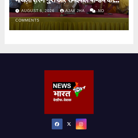
मनाई गई जयंती, 72वें जन्म-दिवस पर
AUGUST 6, 2026
AJAY JHA
NO
बिन्देश्वर गुप्ता हुए सम्मानित
COMMENTS