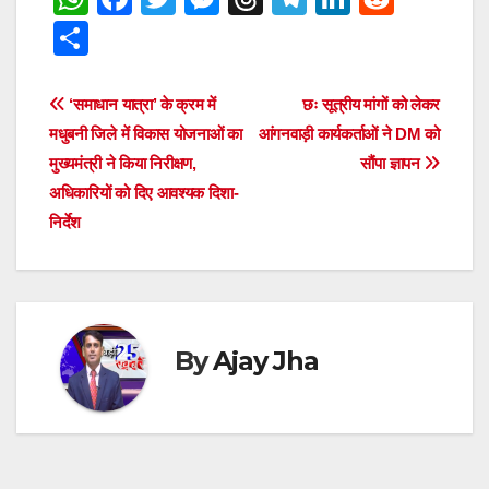
h
a
wi
e
hr
el
n
e
S
at
c
tt
ss
e
e
k
d
h
s
e
er
e
a
gr
e
di
ar
Post
‘समाधान यात्रा’ के क्रम में
छः सूत्रीय मांगों को लेकर
A
b
n
d
a
dI
t
e
मधुबनी जिले में विकास योजनाओं का
आंगनवाड़ी कार्यकर्ताओं ने DM को
navigation
p
o
g
s
m
n
मुख्यमंत्री ने किया निरीक्षण,
सौंपा ज्ञापन
अधिकारियों को दिए आवश्यक दिशा-
p
o
er
निर्देश
k
By
Ajay Jha