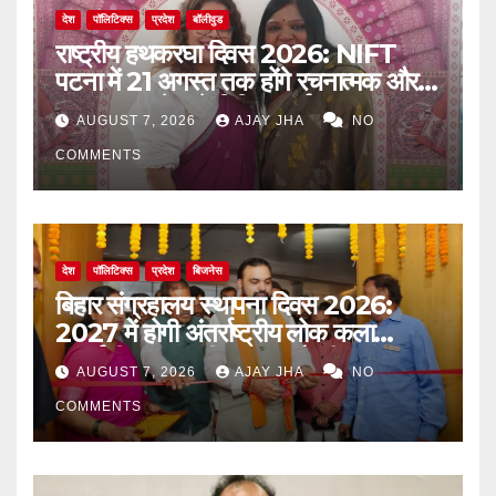
देश
पॉलिटिक्स
प्रदेश
बॉलीवुड
राष्ट्रीय हथकरघा दिवस 2026: NIFT
पटना में 21 अगस्त तक होंगे रचनात्मक और
जागरूकता से जुड़े विविध कार्यक्रम
AUGUST 7, 2026
AJAY JHA
NO
COMMENTS
देश
पॉलिटिक्स
प्रदेश
बिजनेस
बिहार संग्रहालय स्थापना दिवस 2026:
2027 में होगी अंतर्राष्ट्रीय लोक कला
प्रदर्शनी, मुख्यमंत्री सम्राट चौधरी का बड़ा
AUGUST 7, 2026
AJAY JHA
NO
ऐलान
COMMENTS