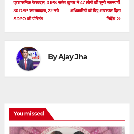
A
b
n
d
a
dI
t
e
प्रशासनिक फेरबदल, 3 IPS समेत
कुमार ने 47 लोगों की सुनी समस्यायें,
navigation
p
o
g
s
m
n
30 DSP का तबादला, 22 नये
अधिकारियों को दिए आवश्यक दिशा
SDPO की पोस्टिंग
निर्देश
p
o
er
k
By
Ajay Jha
You missed