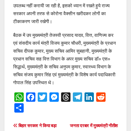
उपलब्ध नहीं करायी जा रही है, इसको ध्यान में रखते हुये राज्य
सरकार अपनी तरफ से कोरोना वैक्सीन खरीदकर लोगों का
टीकाकरण जारी रखेगी।
बैठक में उप मुख्यमंत्री तेजस्वी प्रसाद यादव, वित्त, वाणिज्य कर
एवं संसदीय कार्य मंत्री विजय कुमार चौधरी, मुख्यमंत्री के प्रधान
सचिव दीपक कुमार, मुख्य सचिव आमिर सुबहानी, मुख्यमंत्री के
प्रधान सचिव सह वित्त विभाग के अपर मुख्य सचिव डॉ० एस०
सिद्धार्थ, मुख्यमंत्री के सचिव अनुपम कुमार, स्वास्थ्य विभाग के
सचिव संजय कुमार सिंह एवं मुख्यमंत्री के विशेष कार्य पदाधिकारी
गोपाल सिंह उपस्थित थे।
W
F
T
M
T
T
Li
R
h
a
wi
e
hr
el
n
e
S
at
c
tt
ss
e
e
k
d
h
s
e
er
e
a
gr
e
di
ar
Post
बिहार सरकार ने किया बड़ा
जनता दरबार में मुख्यमंत्री नीतीश