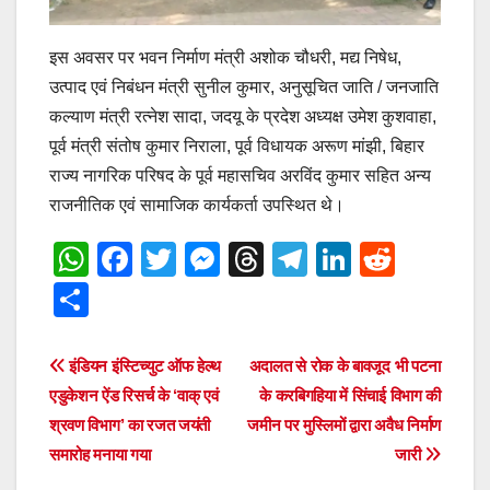
इस अवसर पर भवन निर्माण मंत्री अशोक चौधरी, मद्य निषेध,
उत्पाद एवं निबंधन मंत्री सुनील कुमार, अनुसूचित जाति / जनजाति
कल्याण मंत्री रत्नेश सादा, जदयू के प्रदेश अध्यक्ष उमेश कुशवाहा,
पूर्व मंत्री संतोष कुमार निराला, पूर्व विधायक अरूण मांझी, बिहार
राज्य नागरिक परिषद के पूर्व महासचिव अरविंद कुमार सहित अन्य
राजनीतिक एवं सामाजिक कार्यकर्ता उपस्थित थे।
W
F
T
M
T
T
Li
R
h
a
wi
e
hr
el
n
e
S
at
c
tt
ss
e
e
k
d
h
s
e
er
e
a
gr
e
di
ar
Post
इंडियन इंस्टिच्युट ऑफ हेल्थ
अदालत से रोक के बावजूद भी पटना
A
b
n
d
a
dI
t
e
एडुकेशन ऐंड रिसर्च के ‘वाक् एवं
के करबिगहिया में सिंचाई विभाग की
navigation
p
o
g
s
m
n
श्रवण विभाग’ का रजत जयंती
जमीन पर मुस्लिमों द्वारा अवैध निर्माण
समारोह मनाया गया
जारी
p
o
er