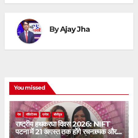
k
By
Ajay Jha
You missed
देश
पॉलिटिक्स
प्रदेश
बॉलीवुड
राष्ट्रीय हथकरघा दिवस 2026: NIFT
पटना में 21 अगस्त तक होंगे रचनात्मक और