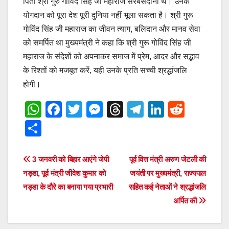
पिता श्री गुरु गोविंद सिंह जी महाराज सरबंसदानी थे। उनके
योगदान को पूरा देश पूरी दुनिया नहीं भूला सकता है। श्री गुरू
गोविंद सिंह जी महाराज का जीवन त्याग, बलिदान और मानव सेवा
को समर्पित था मुख्यमंत्री ने कहा कि श्री गुरू गोविंद सिंह जी
महाराज के संदेशों को अपनाकर समाज में प्रेम, आदर और सद्भाव
के रिश्तों को मजबूत करें, यही उनके प्रति सच्ची श्रद्धांजलि
होगी।
W
F
T
M
T
T
Li
R
h
a
wi
e
hr
el
n
e
S
at
c
tt
ss
e
e
k
d
h
s
e
er
e
a
gr
e
di
ar
Post
3 जनवरी को बिहार आएंगे जेपी
पूर्व वित्त मंत्री अरुण जेटली की
A
b
n
d
a
dI
t
e
नड्डा, पूर्व मंत्री जीवेश कुमार को
जयंती पर मुख्यमंत्री, राज्यपाल
navigation
p
o
g
s
m
n
नड्डा के दौरे का बनाया गया प्रभारी
सहित कई नेताओं ने श्रद्धांजलि
अर्पित की
p
o
er
k