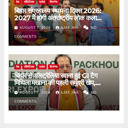
देश
पॉलिटिक्स
प्रदेश
बिजनेस
बिहार संग्रहालय स्थापना दिवस 2026:
2027 में होगी अंतर्राष्ट्रीय लोक कला
प्रदर्शनी, मुख्यमंत्री सम्राट चौधरी का बड़ा
AUGUST 7, 2026
AJAY JHA
NO
ऐलान
COMMENTS
देश
पॉलिटिक्स
प्रदेश
बिजनेस
बिहार से ऑस्ट्रेलिया रवाना हुई GI टैग
मिथिला मखाना की पहली समुद्री खेप,
किसानों को मिलेगा वैश्विक बाजार
AUGUST 7, 2026
AJAY JHA
NO
COMMENTS