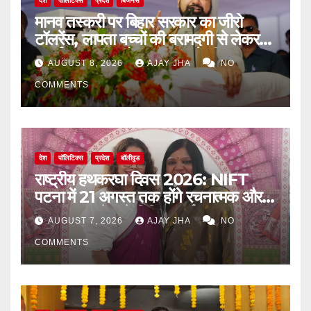
देश
पॉलिटिक्स
प्रदेश
बिजनेस
मानव तस्करी पर बिहार सरकार का जीरो
टॉलरेंस, लापता बच्चों की बरामदगी से लेकर
पुनर्वास तक पर जोर: सम्राट चौधरी
AUGUST 8, 2026
AJAY JHA
NO
COMMENTS
देश
पॉलिटिक्स
प्रदेश
बॉलीवुड
राष्ट्रीय हथकरघा दिवस 2026: NIFT
पटना में 21 अगस्त तक होंगे रचनात्मक और
जागरूकता से जुड़े विविध कार्यक्रम
AUGUST 7, 2026
AJAY JHA
NO
COMMENTS