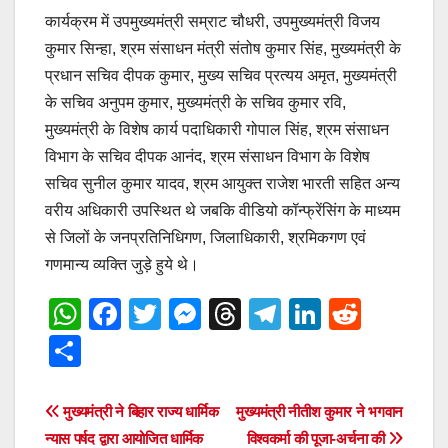
कार्यक्रम में उपमुख्यमंत्री सम्राट चौधरी, उपमुख्यमंत्री विजय
कुमार सिन्हा, श्रम संसाधन मंत्री संतोष कुमार सिंह, मुख्यमंत्री के
प्रधान सचिव दीपक कुमार, मुख्य सचिव प्रत्यय अमृत, मुख्यमंत्री
के सचिव अनुपम कुमार, मुख्यमंत्री के सचिव कुमार रवि,
मुख्यमंत्री के विशेष कार्य पदाधिकारी गोपाल सिंह, श्रम संसाधन
विभाग के सचिव दीपक आनंद, श्रम संसाधन विभाग के विशेष
सचिव सुनील कुमार यादव, श्रम आयुक्त राजेश भारती सहित अन्य
वरीय अधिकारी उपस्थित थे जबकि वीडियो कॉन्फ्रेंसिंग के माध्यम
से जिलों के जनप्रतिनिधिगण, जिलाधिकारी, श्रमिकगण एवं
गणमान्य व्यक्ति जुड़े हुये थे।
W
F
T
M
T
T
Li
R
h
a
wi
e
hr
el
n
e
S
at
c
tt
ss
e
e
k
d
h
s
e
er
e
a
gr
e
di
ar
Post
मुख्यमंत्री ने बिहार राज्य धार्मिक
मुख्यमंत्री नीतीश कुमार ने भगवान
A
b
n
d
a
dI
t
e
न्यास पर्षद द्वारा आयोजित धार्मिक
विश्वकर्मा की पूजा-अर्चना की