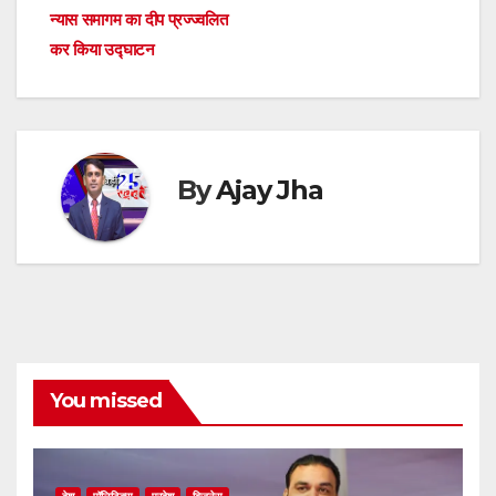
navigation
p
o
g
s
m
n
न्यास समागम का दीप प्रज्ज्वलित
कर किया उद्घाटन
p
o
er
k
By
Ajay Jha
You missed