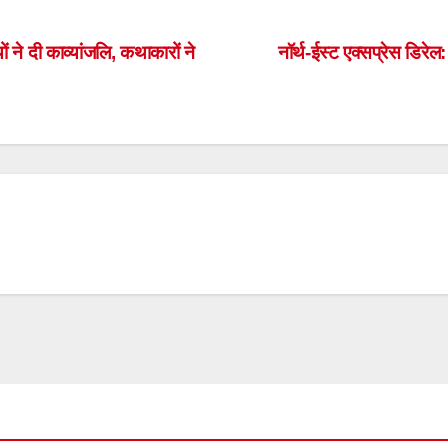
h
ar
 ने दी काव्यांजलि, कथाकारों ने
नॉर्थ-ईस्ट एक्सप्रेस डिरे
e