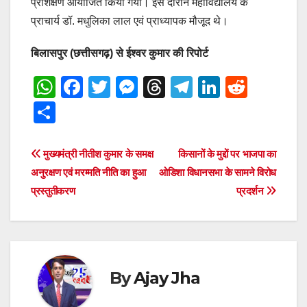
प्रशिक्षण आयोजित किया गया। इस दौरान महाविद्यालय के
प्राचार्य डॉ. मधुलिका लाल एवं प्राध्यापक मौजूद थे।
बिलासपुर (छत्तीसगढ़) से ईश्वर कुमार की रिपोर्ट
W
F
T
M
T
T
Li
R
h
a
wi
e
hr
el
n
e
S
at
c
tt
ss
e
e
k
d
h
s
e
er
e
a
gr
e
di
ar
Post
मुख्यमंत्री नीतीश कुमार के समक्ष
किसानों के मुद्दों पर भाजपा का
A
b
n
d
a
dI
t
e
अनुरक्षण एवं मरम्मति नीति का हुआ
ओडिशा विधानसभा के सामने विरोध
navigation
p
o
g
s
m
n
प्रस्तुतीकरण
प्रदर्शन
p
o
er
k
By
Ajay Jha