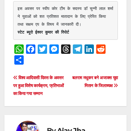
इस अवसर पर स्वीप कोर टीम के सदस्य डॉ चुन्नी लाल शर्मा 
ने युवाओं को शत प्रतिशत मातादान के लिए प्रेरित किया 
स्टेट ब्यूरो ईश्वर कुमार की रिपोर्ट
W
F
T
M
T
T
Li
R
h
a
wi
e
hr
el
n
e
S
at
c
tt
ss
e
e
k
d
h
s
e
er
e
a
gr
e
di
ar
Post
विश्व आदिवासी दिवस के अवसर
बलराम मधुकर बने अजाक्स युवा
A
b
n
d
a
dI
t
e
पर हुआ विशेष कार्यक्रम, प्रतिभाओं
मितान के जिलाध्यक्ष
navigation
p
o
g
s
m
n
का किया गया सम्मान
p
o
er
k
By
Ajay Jha