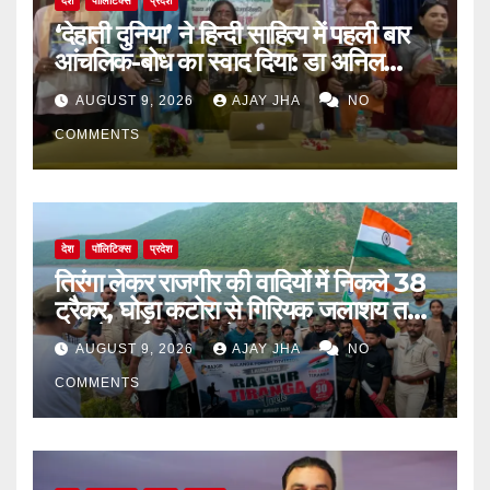
देश
पॉलिटिक्स
प्रदेश
‘देहाती दुनिया’ ने हिन्दी साहित्य में पहली बार
आंचलिक-बोध का स्वाद दिया: डा अनिल
सुलभ
AUGUST 9, 2026
AJAY JHA
NO
COMMENTS
देश
पॉलिटिक्स
प्रदेश
तिरंगा लेकर राजगीर की वादियों में निकले 38
ट्रैकर, घोड़ा कटोरा से गिरियक जलाशय तक
गूंजा देशभक्ति का संदेश
AUGUST 9, 2026
AJAY JHA
NO
COMMENTS