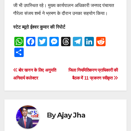
जी भी उपस्थित रहे। मुख्य कार्यपालन अधिकारी जनपद पंचायत
गौरेला संजय शर्मा ने भ्रमण के दौरान उनका सहयोग किया।
स्टेट ब्यूरो ईश्वर कुमार की रिपोर्ट
W
F
T
M
T
T
Li
R
h
a
wi
e
hr
el
n
e
S
at
c
tt
ss
e
e
k
d
h
s
e
er
e
a
gr
e
di
ar
Post
बोर खनन के लिए अनुमति
जिला नियमितिकरण प्राधिकारी की
A
b
n
d
a
dI
t
e
अनिवार्य कलेक्टर
बैठक में 11 प्रकरण स्वीकृत
navigation
p
o
g
s
m
n
p
o
er
k
By
Ajay Jha