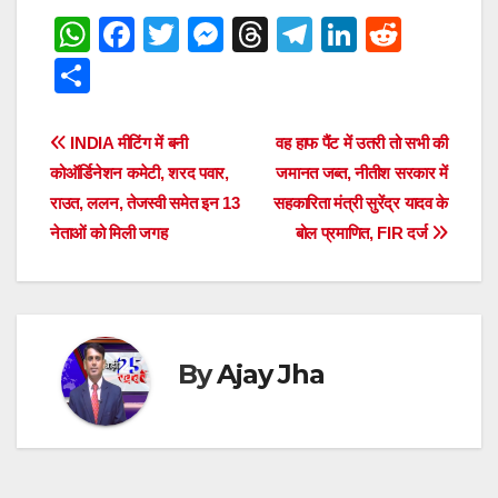
W
F
T
M
T
T
Li
R
h
a
wi
e
hr
el
n
e
S
at
c
tt
ss
e
e
k
d
h
s
e
er
e
a
gr
e
di
ar
Post
INDIA मीटिंग में बनी
वह हाफ पैंट में उतरी तो सभी की
A
b
n
d
a
dI
t
e
कोऑर्डिनेशन कमेटी, शरद पवार,
जमानत जब्त, नीतीश सरकार में
navigation
p
o
g
s
m
n
राउत, ललन, तेजस्वी समेत इन 13
सहकारिता मंत्री सुरेंद्र यादव के
नेताओं को मिली जगह
बोल प्रमाणित, FIR दर्ज
p
o
er
k
By
Ajay Jha