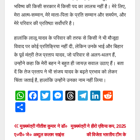
भविष्य की किसी सरकार में किसी पद का लालच नहीं है। मेरे लिए,
मेरा आत्म-सम्मान, मेरे माता-पिता के प्रति सम्मान और समर्पण, और
मेरे परिवार की प्रतिष्ठा सर्वोपरि है।
हालांकि लालू यादव के परिवार की तरफ से किसी ने भी मौजूदा
विवाद पर कोई प्रतिक्रिया नहीं दी, लेकिन उनके भाई और बिहार
के पूर्व मंत्री तेज प्रताप यादव, जो परिवार से अलग-थलग हैं,
उन्होंने कहा कि मेरी बहन ने बहुत ही जायज़ सवाल उठाए हैं। बता
दें कि तेज प्रताप ने भी संजय यादव के बढ़ते प्रभाव को लेकर
चिंता जताई है, हालांकि उन्होंने उनका नाम नहीं लिया।
W
F
T
M
T
T
Li
R
h
a
wi
e
hr
el
n
e
S
at
c
tt
ss
e
e
k
d
h
s
e
er
e
a
gr
e
di
ar
Post
मुख्यमंत्री नीतीश कुमार ने डॉ०
मुख्यमंत्री ने हीरो एशिया कप, 2025
A
b
n
d
a
dI
t
e
ए०पी० जे० अब्दुल कलाम साइंस
की विजेता भारतीय टीम के