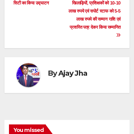
navigation
p
o
g
s
m
n
सिटी का किया उद्घाटन
खिलाड़ियों, प्रशिक्षकों को 10-10
लाख रुपये एवं सपोर्ट स्टाफ को 5-5
p
o
er
लाख रुपये की सम्मान राशि एवं
k
प्रशस्ति पत्र देकर किया सम्मानित
By
Ajay Jha
You missed