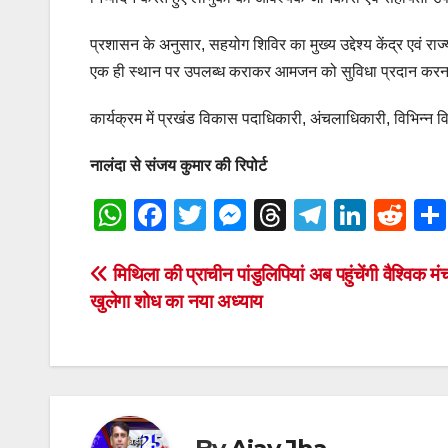
प्रशासन के अनुसार, सहयोग शिविर का मुख्य उद्देश्य केंद्र एव
एक ही स्थान पर उपलब्ध कराकर आमजन को सुविधा प्रदान करन
कार्यक्रम में प्रखंड विकास पदाधिकारी, अंचलाधिकारी, विभिन्न विभ
नालंदा से संजय कुमार की रिपोर्ट
W
F
T
M
T
T
Li
R
h
a
wi
e
hr
el
n
e
at
c
tt
ss
e
e
k
d
Post
मिथिला की प्राचीन पांडुलिपियां अब पहुंचेंगी वैश्विक
खुलेगा शोध का नया अध्याय
s
e
er
e
a
gr
e
di
navigation
A
b
n
d
a
dI
t
p
o
g
s
m
n
p
o
er
k