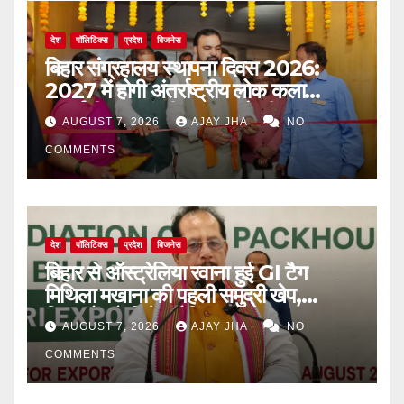
देश
पॉलिटिक्स
प्रदेश
बिजनेस
बिहार संग्रहालय स्थापना दिवस 2026:
2027 में होगी अंतर्राष्ट्रीय लोक कला
प्रदर्शनी, मुख्यमंत्री सम्राट चौधरी का बड़ा
AUGUST 7, 2026
AJAY JHA
NO
ऐलान
COMMENTS
देश
पॉलिटिक्स
प्रदेश
बिजनेस
बिहार से ऑस्ट्रेलिया रवाना हुई GI टैग
मिथिला मखाना की पहली समुद्री खेप,
किसानों को मिलेगा वैश्विक बाजार
AUGUST 7, 2026
AJAY JHA
NO
COMMENTS