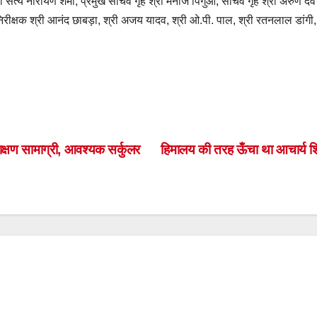
य नारायण शर्मा, प्रमुख सचिव गृह श्री मनोज पिंगुआ, सचिव गृह श्री अरुण देव ग
महानिरीक्षक श्री आनंद छाबड़ा, श्री अजय यादव, श्री ओ.पी. पाल, श्री रतनलाल डांग
S
h
ar
शिक्षण सामाग्री, आवश्यक सर्कुलर
हिमालय की तरह ऊँचा था आचार्य शिव
e