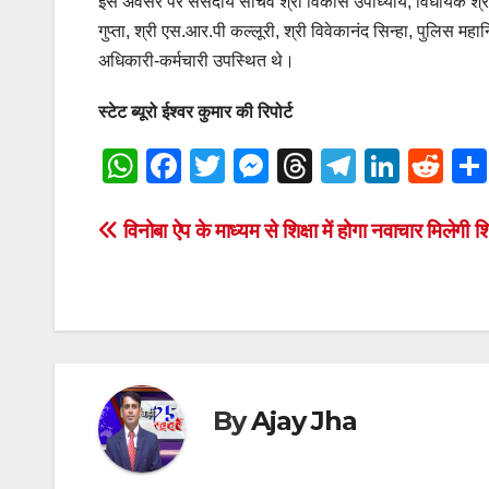
इस अवसर पर संसदीय सचिव श्री विकास उपाध्याय, विधायक श्री सत्
गुप्ता, श्री एस.आर.पी कल्लूरी, श्री विवेकानंद सिन्हा, पुलिस 
अधिकारी-कर्मचारी उपस्थित थे।
स्टेट ब्यूरो ईश्वर कुमार की रिपोर्ट
W
F
T
M
T
T
Li
R
h
a
wi
e
hr
el
n
e
at
c
tt
ss
e
e
k
d
Post
विनोबा ऐप के माध्यम से शिक्षा में होगा नवाचार मिलेगी 
s
e
er
e
a
gr
e
di
navigation
A
b
n
d
a
dI
t
p
o
g
s
m
n
p
o
er
k
By
Ajay Jha