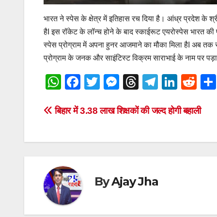
भारत ने स्पेस के क्षेत्र में इतिहास रच दिया है। आंध्र प्रदेश क
हैI इस रॉकेट के लॉन्च होने के बाद स्काईरूट एयरोस्पेस भारत क
स्पेस प्रोग्राम में अपना हुनर आजमाने का मौका मिला हैI अब तक
प्रोग्राम के जनक और साइंटिस्ट विक्रम साराभाई के नाम पर पड़ा 
W
F
T
M
T
T
Li
R
h
a
wi
e
hr
el
n
e
at
c
tt
ss
e
e
k
d
Post
बिहार में 3.38 लाख शिक्षकों की जल्द होगी बहाली
s
e
er
e
a
gr
e
di
navigation
A
b
n
d
a
dI
t
p
o
g
s
m
n
p
o
er
By
Ajay Jha
k