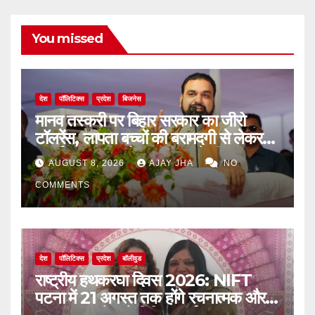
You missed
देश
पॉलिटिक्स
प्रदेश
बिजनेस
मानव तस्करी पर बिहार सरकार का जीरो
टॉलरेंस, लापता बच्चों की बरामदगी से लेकर
पुनर्वास तक पर जोर: सम्राट चौधरी
AUGUST 8, 2026
AJAY JHA
NO
COMMENTS
देश
पॉलिटिक्स
प्रदेश
बॉलीवुड
राष्ट्रीय हथकरघा दिवस 2026: NIFT
पटना में 21 अगस्त तक होंगे रचनात्मक और