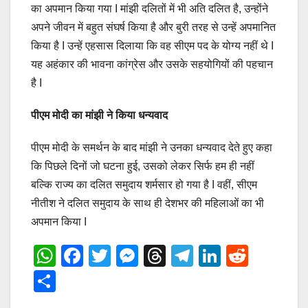
का अपमान किया गया I मांझी दलितों में भी अति दलित है, उन्होंने
अपने जीवन में बहुत संघर्ष किया है और बुरी तरह से उन्हें अपमानित
किया है I उन्हें एहसास दिलाया कि वह सीएम पद के योग्य नहीं थे I
यह अहंकार की भावना कांग्रेस और उसके सहयोगियों की पहचान
है I
पीएम मोदी का मांझी ने किया धन्यवाद
पीएम मोदी के समर्थन के बाद मांझी ने उनका धन्यवाद देते हुए कहा
कि पिछले दिनों जो घटना हुई, उसको लेकर सिर्फ हम ही नहीं
बल्कि राज्य का दलित समुदाय शर्मसार हो गया है I वहीं, सीएम
नीतीश ने दलित समुदाय के साथ ही देशभर की महिलाओं का भी
अपमान किया I
W
F
T
M
T
T
Li
R
h
a
wi
e
hr
el
n
e
S
at
c
tt
ss
e
e
k
d
h