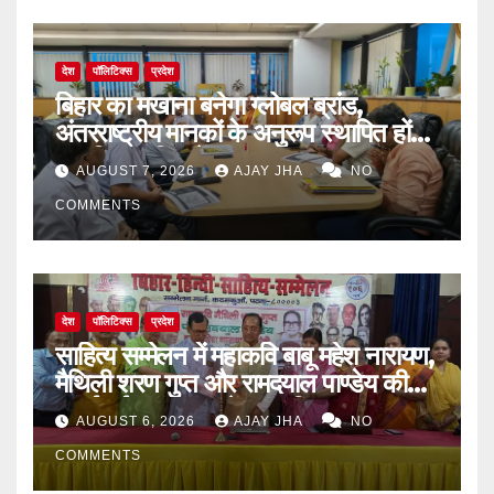
देश
पॉलिटिक्स
प्रदेश
बिहार का मखाना बनेगा ग्लोबल ब्रांड,
अंतरराष्ट्रीय मानकों के अनुरूप स्थापित होंगे
आधुनिक पॉपिंग सेंटर
AUGUST 7, 2026
AJAY JHA
NO
COMMENTS
देश
पॉलिटिक्स
प्रदेश
साहित्य सम्मेलन में महाकवि बाबू महेश नारायण,
मैथिली शरण गुप्त और रामदयाल पाण्डेय की
मनाई गई जयंती, 72वें जन्म-दिवस पर
AUGUST 6, 2026
AJAY JHA
NO
बिन्देश्वर गुप्ता हुए सम्मानित
COMMENTS