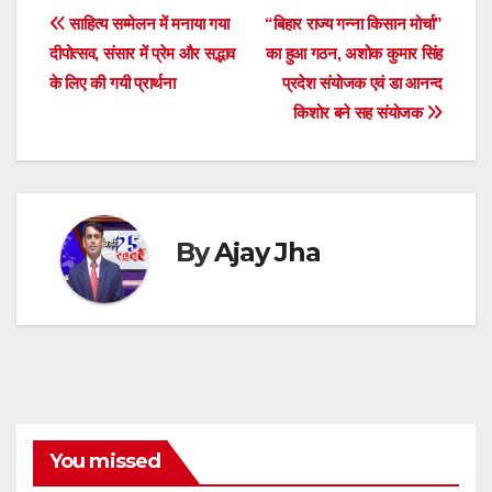
s
e
er
e
a
gr
e
di
ar
Post
साहित्य सम्मेलन में मनाया गया
“बिहार राज्य गन्ना किसान मोर्चा”
A
b
n
d
a
dI
t
e
दीपोत्सव, संसार में प्रेम और सद्भाव
का हुआ गठन, अशोक कुमार सिंह
navigation
p
o
g
s
m
n
के लिए की गयी प्रार्थना
प्रदेश संयोजक एवं डा आनन्द
किशोर बने सह संयोजक
p
o
er
k
By
Ajay Jha
You missed