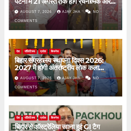
पटना में 21 अगस्त तक होंगे रचनात्मक और
जागरूकता से जुड़े विविध कार्यक्रम
AUGUST 7, 2026
AJAY JHA
NO
COMMENTS
देश
पॉलिटिक्स
प्रदेश
बिजनेस
बिहार संग्रहालय स्थापना दिवस 2026:
2027 में होगी अंतर्राष्ट्रीय लोक कला
प्रदर्शनी, मुख्यमंत्री सम्राट चौधरी का बड़ा
AUGUST 7, 2026
AJAY JHA
NO
ऐलान
COMMENTS
देश
पॉलिटिक्स
प्रदेश
बिजनेस
बिहार से ऑस्ट्रेलिया रवाना हुई GI टैग