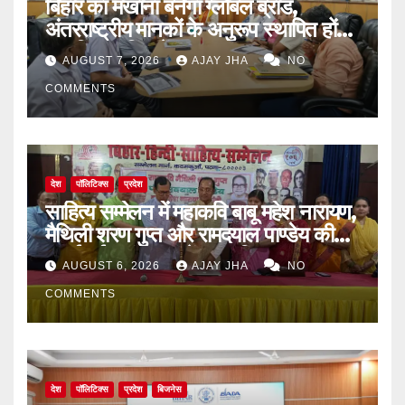
बिहार का मखाना बनेगा ग्लोबल ब्रांड,
अंतरराष्ट्रीय मानकों के अनुरूप स्थापित होंगे
आधुनिक पॉपिंग सेंटर
AUGUST 7, 2026
AJAY JHA
NO
COMMENTS
देश
पॉलिटिक्स
प्रदेश
साहित्य सम्मेलन में महाकवि बाबू महेश नारायण,
मैथिली शरण गुप्त और रामदयाल पाण्डेय की
मनाई गई जयंती, 72वें जन्म-दिवस पर
AUGUST 6, 2026
AJAY JHA
NO
बिन्देश्वर गुप्ता हुए सम्मानित
COMMENTS
देश
पॉलिटिक्स
प्रदेश
बिजनेस