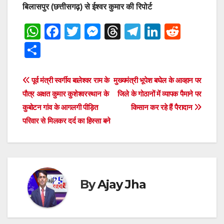
बिलासपुर (छत्तीसगढ़) से ईश्वर कुमार की रिपोर्ट
W
F
T
M
T
T
Li
R
h
a
wi
e
hr
el
n
e
S
at
c
tt
ss
e
e
k
d
h
s
e
er
e
a
gr
e
di
ar
Post
पूर्व मंत्री स्वर्गीय बालेश्वर राम के
मुख्यमंत्री भूपेश बघेल के आव्हान पर
A
b
n
d
a
dI
t
e
पौत्र अक्षत कुमार कुशेश्वरस्थान के
जिले के गोठानों में व्यापक पैमाने पर
navigation
p
o
g
s
m
n
कुबोटन गांव के आगलगी पीड़ित
किसान कर रहे हैं पैरादान
परिवार से मिलकर दर्द का हिस्सा बने
p
o
er
k
By
Ajay Jha