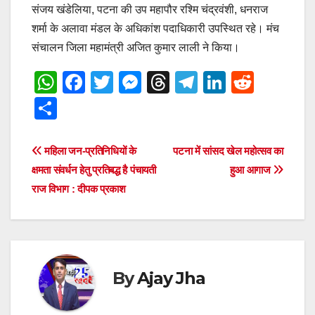
संजय खंडेलिया, पटना की उप महापौर रश्मि चंद्रवंशी, धनराज
शर्मा के अलावा मंडल के अधिकांश पदाधिकारी उपस्थित रहे। मंच
संचालन जिला महामंत्री अजित कुमार लाली ने किया।
W
F
T
M
T
T
Li
R
h
a
wi
e
hr
el
n
e
S
at
c
tt
ss
e
e
k
d
h
s
e
er
e
a
gr
e
di
ar
Post
महिला जन-प्रतिनिधियों के
पटना में सांसद खेल महोत्सव का
A
b
n
d
a
dI
t
e
क्षमता संवर्धन हेतु प्रतिबद्ध है पंचायती
हुआ आगाज
navigation
p
o
g
s
m
n
राज विभाग : दीपक प्रकाश
p
o
er
k
By
Ajay Jha