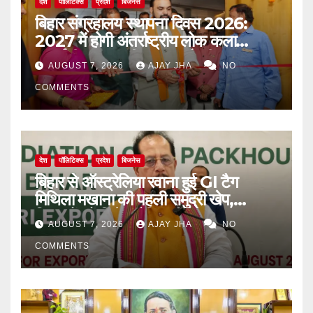
देश
पॉलिटिक्स
प्रदेश
बिजनेस
बिहार संग्रहालय स्थापना दिवस 2026:
2027 में होगी अंतर्राष्ट्रीय लोक कला
प्रदर्शनी, मुख्यमंत्री सम्राट चौधरी का बड़ा
AUGUST 7, 2026
AJAY JHA
NO
ऐलान
COMMENTS
देश
पॉलिटिक्स
प्रदेश
बिजनेस
बिहार से ऑस्ट्रेलिया रवाना हुई GI टैग
मिथिला मखाना की पहली समुद्री खेप,
किसानों को मिलेगा वैश्विक बाजार
AUGUST 7, 2026
AJAY JHA
NO
COMMENTS