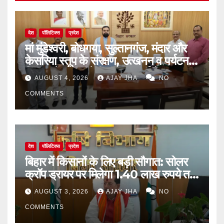
देश
पॉलिटिक्स
प्रदेश
मां मुंडेश्वरी, बोधगया, सुल्तानगंज, मंदार और
केसरिया स्तूप के संरक्षण, उत्खनन व पर्यटन
विकास के लिए बनेगी व्यापक कार्ययोजना
AUGUST 4, 2026
AJAY JHA
NO
COMMENTS
देश
पॉलिटिक्स
प्रदेश
बिहार में किसानों के लिए बड़ी सौगात: सोलर
क्रॉप ड्रायर पर मिलेगा 1.40 लाख रुपये तक
का अनुदान
AUGUST 3, 2026
AJAY JHA
NO
COMMENTS