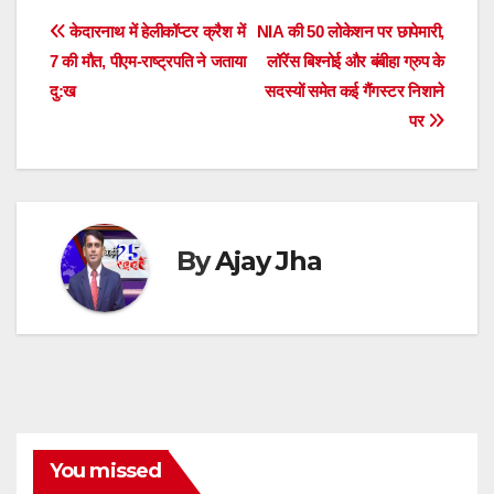
h
s
e
er
e
a
gr
e
di
ar
Post
केदारनाथ में हेलीकॉप्टर क्रैश में
NIA की 50 लोकेशन पर छापेमारी,
A
b
n
d
a
dI
t
e
7 की मौत, पीएम-राष्ट्रपति ने जताया
लॉरेंस बिश्नोई और बंबीहा ग्रुप के
navigation
p
o
g
s
m
n
दु:ख
सदस्यों समेत कई गैंगस्टर निशाने
पर
p
o
er
k
By
Ajay Jha
You missed