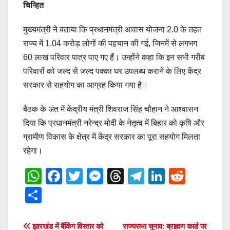
चिन्हित
मुख्यमंत्री ने बताया कि प्रधानमंत्री आवास योजना 2.0 के तहत
राज्य में 1.04 करोड़ लोगों की पहचान की गई, जिनमें से लगभग
60 लाख परिवार पात्र पाए गए हैं। उन्होंने कहा कि इन सभी गरीब
परिवारों को जल्द से जल्द पक्का घर उपलब्ध कराने के लिए केंद्र
सरकार से सहयोग का आग्रह किया गया है।
बैठक के अंत में केंद्रीय मंत्री शिवराज सिंह चौहान ने आश्वासन
दिया कि प्रधानमंत्री नरेन्द्र मोदी के नेतृत्व में बिहार को कृषि और
ग्रामीण विकास के क्षेत्र में केंद्र सरकार का पूरा सहयोग मिलता
रहेगा।
W
F
T
M
T
T
Li
R
h
a
wi
e
hr
el
n
e
S
at
c
tt
ss
e
e
k
d
h
s
e
er
e
a
gr
e
di
ar
Post
झारखंड में बैंकिंग विस्तार को
राज्यसभा चुनाव: ब्राह्मण कार्ड पर