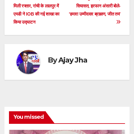
A
b
n
d
a
dI
t
e
मिली रफ्तार, रांची के लालपुर में
सियासत, इरफान अंसारी बोले-
navigation
p
o
g
s
m
n
एमडी ने IOB की नई शाखा का
‘हमारा उम्मीदवार ब्राह्मण, जीत तय’
किया उद्घाटन
p
o
er
k
By
Ajay Jha
You missed