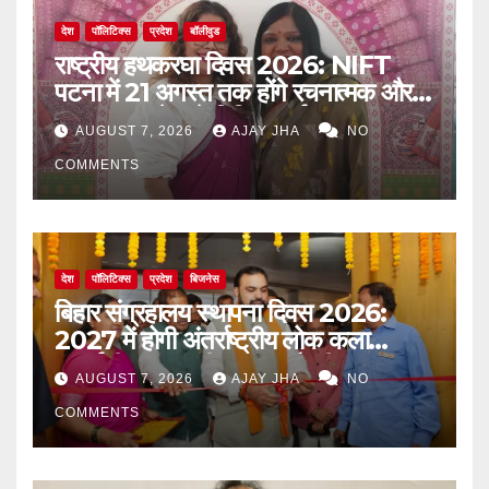
देश
पॉलिटिक्स
प्रदेश
बॉलीवुड
राष्ट्रीय हथकरघा दिवस 2026: NIFT
पटना में 21 अगस्त तक होंगे रचनात्मक और
जागरूकता से जुड़े विविध कार्यक्रम
AUGUST 7, 2026
AJAY JHA
NO
COMMENTS
देश
पॉलिटिक्स
प्रदेश
बिजनेस
बिहार संग्रहालय स्थापना दिवस 2026:
2027 में होगी अंतर्राष्ट्रीय लोक कला
प्रदर्शनी, मुख्यमंत्री सम्राट चौधरी का बड़ा
AUGUST 7, 2026
AJAY JHA
NO
ऐलान
COMMENTS