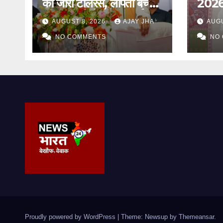
का जीरो टॉलरेंस, लापता बच्चों
2026:
की बरामदगी से लेकर पुनर्वास
अगस्त
AUGUST 8, 2026
AJAY JHA
AUGU
तक पर जोर: सम्राट चौधरी
जागरूक
NO COMMENTS
कार्यक
NO
Proudly powered by WordPress
|
Theme: Newsup by
Themeansar
.