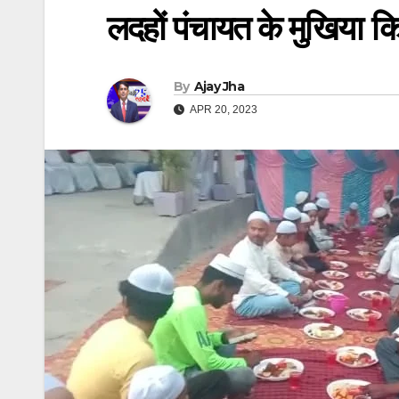
लदहों पंचायत के मुखिया क
By
Ajay Jha
APR 20, 2023