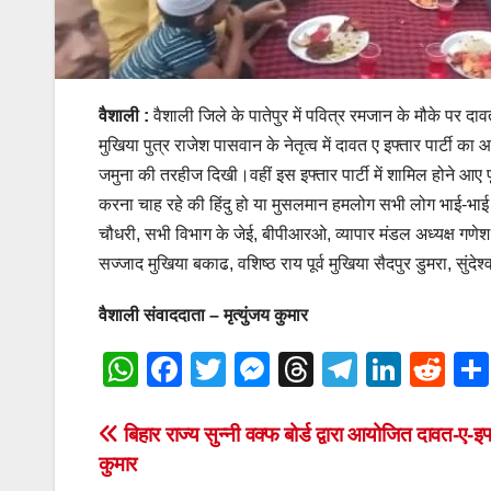
वैशाली :
वैशाली जिले के पातेपुर में पवित्र रमजान के मौके पर 
मुखिया पुत्र राजेश पासवान के नेतृत्व में दावत ए इफ्तार पार्टी 
जमुना की तरहीज दिखी।वहीं इस इफ्तार पार्टी में शामिल होने आ
करना चाह रहे की हिंदु हो या मुसलमान हमलोग सभी लोग भाई-भाई है
चौधरी, सभी विभाग के जेई, बीपीआरओ, व्यापार मंडल अध्यक्ष गणेश 
सज्जाद मुखिया बकाढ, वशिष्ठ राय पूर्व मुखिया सैदपुर डुमरा, सुं
वैशाली संवाददाता – मृत्युंजय कुमार
W
F
T
M
T
T
Li
R
h
a
wi
e
hr
el
n
e
at
c
tt
ss
e
e
k
d
Post
बिहार राज्य सुन्नी वक्फ बोर्ड द्वारा आयोजित दावत-ए-इफ्
कुमार
s
e
er
e
a
gr
e
di
navigation