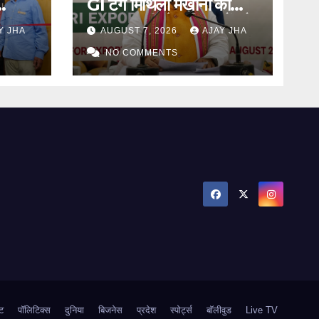
GI टैग मिथिला मखाना की
पहली समुद्री खेप, किसानों को
Y JHA
AUGUST 7, 2026
AJAY JHA
राट
मिलेगा वैश्विक बाजार
NO COMMENTS
ट
पॉलिटिक्स
दुनिया
बिजनेस
प्रदेश
स्पोर्ट्स
बॉलीवुड
Live TV