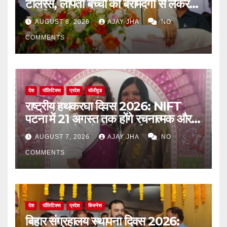
टॉलरेंस, लापता बच्चों की बरामदगी से लेकर
पुनर्वास तक पर जोर: सम्राट चौधरी
AUGUST 8, 2026
AJAY JHA
NO
COMMENTS
देश
पॉलिटिक्स
प्रदेश
बॉलीवुड
राष्ट्रीय हथकरघा दिवस 2026: NIFT
पटना में 21 अगस्त तक होंगे रचनात्मक और
जागरूकता से जुड़े विविध कार्यक्रम
AUGUST 7, 2026
AJAY JHA
NO
COMMENTS
देश
पॉलिटिक्स
प्रदेश
बिजनेस
बिहार संग्रहालय स्थापना दिवस 2026: